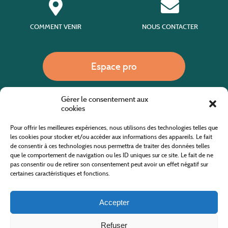
COMMENT VENIR
NOUS CONTACTER
Espace pro
Gérer le consentement aux
Nous appeler
cookies
Pour offrir les meilleures expériences, nous utilisons des technologies telles que
les cookies pour stocker et/ou accéder aux informations des appareils. Le fait
de consentir à ces technologies nous permettra de traiter des données telles
Site internet cofinancé par le fonds européen agricole pour le développement rural
L'Europe investit dans les zones rurales
que le comportement de navigation ou les ID uniques sur ce site. Le fait de ne
pas consentir ou de retirer son consentement peut avoir un effet négatif sur
certaines caractéristiques et fonctions.
Accepter
Refuser