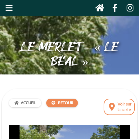
LE MERLET – « LE
BÉAL »
ACCUEIL
RETOUR
Voir sur
la carte