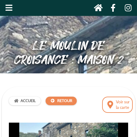
LE MOULIN DE
CROISANCE : MAISON 2
ACCUEIL
RETOUR
Voir sur
la carte