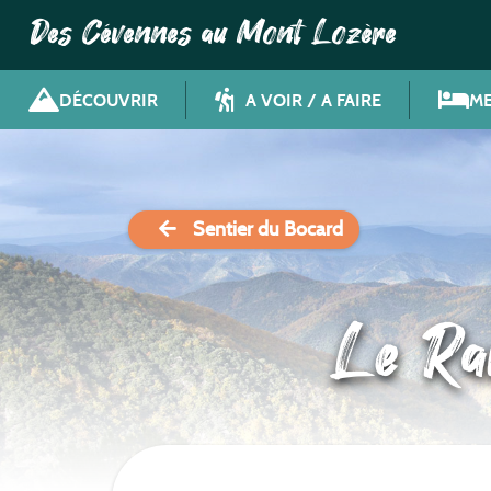
Des Cévennes au Mont Lozère
DÉCOUVRIR
A VOIR / A FAIRE
ME
Sentier du Bocard
Le Ra