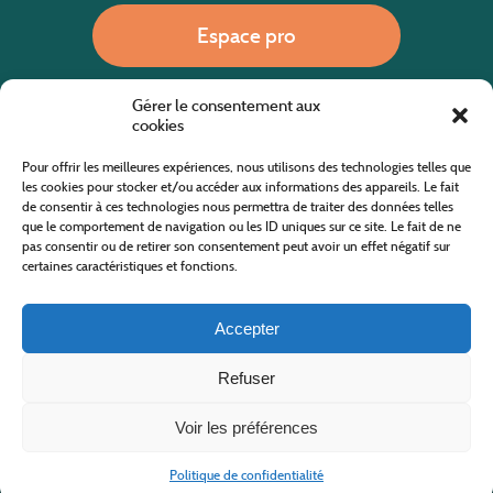
Espace pro
Gérer le consentement aux
Nous appeler
cookies
Pour offrir les meilleures expériences, nous utilisons des technologies telles que
les cookies pour stocker et/ou accéder aux informations des appareils. Le fait
de consentir à ces technologies nous permettra de traiter des données telles
Site internet cofinancé par le fonds européen agricole pour le développement rural
L'Europe investit dans les zones rurales
que le comportement de navigation ou les ID uniques sur ce site. Le fait de ne
pas consentir ou de retirer son consentement peut avoir un effet négatif sur
certaines caractéristiques et fonctions.
Accepter
Refuser
Tous droits réservés
Office de Tourisme des Cévennes au Mont Lozère
2019/2026 -
Mentions légales
-
Politique de confidentialité
-
Plan du site
-
Nous contacter
Conception & réalisation
AFA-Multimédia
-
Lozère
Voir les préférences
Politique de confidentialité