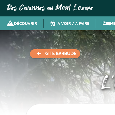
Des Cévennes au Mont Lozère
DÉCOUVRIR
A VOIR / A FAIRE
ME
GITE BARBUDE
L