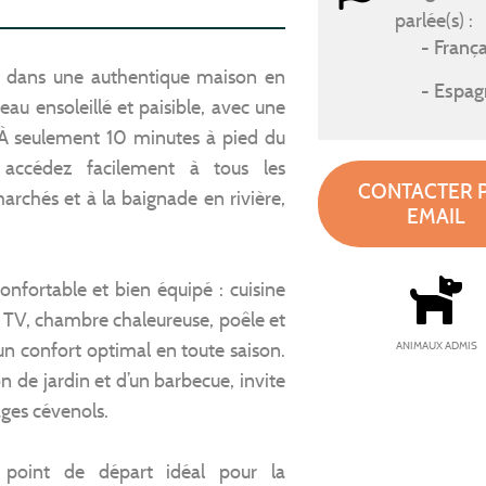
parlée(s) :
França
ve dans une authentique maison en
Espag
au ensoleillé et paisible, avec une
. À seulement 10 minutes à pied du
 accédez facilement à tous les
CONTACTER 
rchés et à la baignade en rivière,
EMAIL
confortable et bien équipé : cuisine
 TV, chambre chaleureuse, poêle et
un confort optimal en toute saison.
ANIMAUX ADMIS
on de jardin et d’un barbecue, invite
ages cévenols.
n point de départ idéal pour la