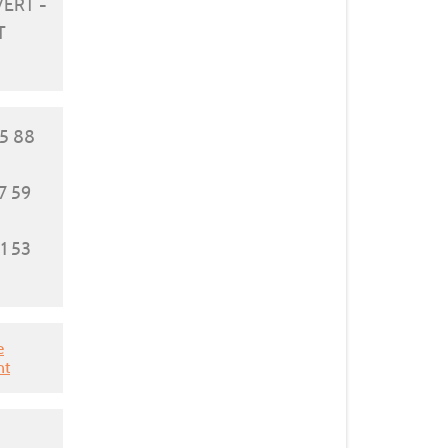
ERT -
T
45 88
7 59
1 53
e
nt