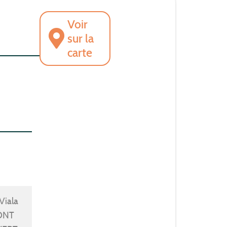
Voir
sur la
carte
Viala
ONT