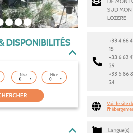
DE MONTV
SUD MON
LOZERE
2
3
4
5
& DISPONIBILITÉS
+33 4 66 
15
+33 6 62 4
29
+33 6 86 8
Nb adultes
Nb enfants
▼
▼
24
Voir le site d
l'hébergeme
Langue(s)