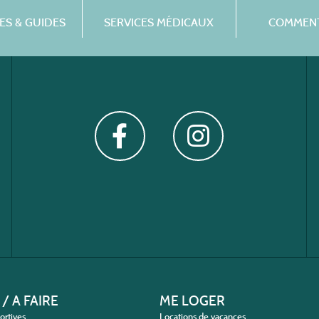
S & GUIDES
SERVICES MÉDICAUX
COMMENT
 / A FAIRE
ME LOGER
portives
Locations de vacances