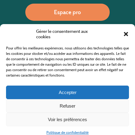
Espace pro
Gérer le consentement aux
Nous appeler
cookies
Pour offrir les meilleures expériences, nous utilisons des technologies telles que
les cookies pour stocker et/ou accéder aux informations des appareils. Le fait
de consentir à ces technologies nous permettra de traiter des données telles
Site internet cofinancé par le fonds européen agricole pour le développement rural
L'Europe investit dans les zones rurales
que le comportement de navigation ou les ID uniques sur ce site. Le fait de ne
pas consentir ou de retirer son consentement peut avoir un effet négatif sur
certaines caractéristiques et fonctions.
Accepter
Refuser
Tous droits réservés
Office de Tourisme des Cévennes au Mont Lozère
2019/2026 -
Mentions légales
-
Politique de confidentialité
-
Plan du site
-
Nous contacter
Conception & réalisation
AFA-Multimédia
-
Lozère
Voir les préférences
Politique de confidentialité