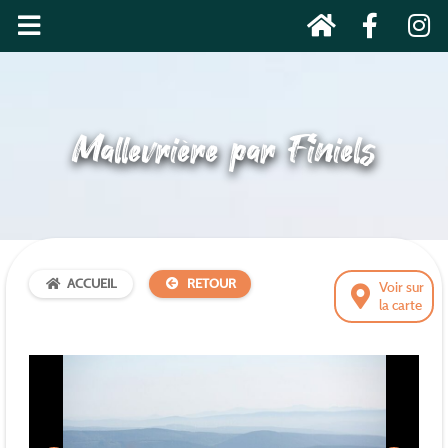
Mallevrière par Finiels
ACCUEIL
RETOUR
Voir sur
la carte