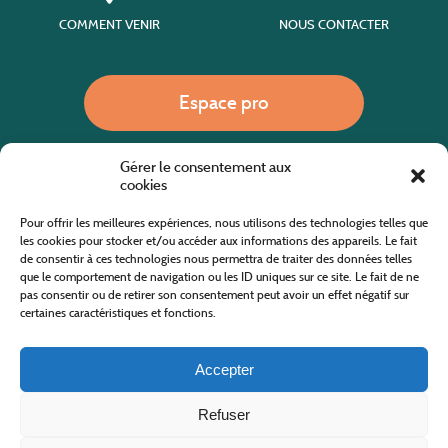
COMMENT VENIR
NOUS CONTACTER
Espace pro
Gérer le consentement aux
Nous appeler
cookies
Pour offrir les meilleures expériences, nous utilisons des technologies telles que
les cookies pour stocker et/ou accéder aux informations des appareils. Le fait
de consentir à ces technologies nous permettra de traiter des données telles
Site internet cofinancé par le fonds européen agricole pour le développement rural
L'Europe investit dans les zones rurales
que le comportement de navigation ou les ID uniques sur ce site. Le fait de ne
pas consentir ou de retirer son consentement peut avoir un effet négatif sur
certaines caractéristiques et fonctions.
Accepter
Refuser
Tous droits réservés
Office de Tourisme des Cévennes au Mont Lozère
2019/2026 -
Mentions légales
-
Politique de confidentialité
-
Plan du site
-
Nous contacter
Conception & réalisation
AFA-Multimédia
-
Lozère