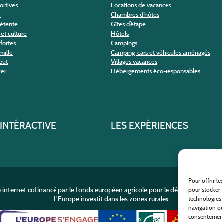
portives
Locations de vacances
e
Chambres d’hôtes
détente
Gîtes d’étape
et culture
Hôtels
fortes
Campings
amille
Camping-cars et véhicules aménagés
eut
Villages vacances
cer
Hébergements éco-responsables
 INTÉRACTIVE
LES EXPÉRIENCES
Pour offrir l
e internet cofinancé par le fonds européen agricole pour le développement r
pour stocker 
L'Europe investit dans les zones rurales
technologies
navigation ou
consentement 