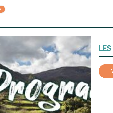
R
LES