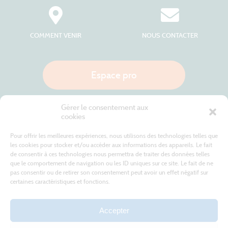
COMMENT VENIR
NOUS CONTACTER
Espace pro
Gérer le consentement aux
Nous appeler
cookies
Pour offrir les meilleures expériences, nous utilisons des technologies telles que
les cookies pour stocker et/ou accéder aux informations des appareils. Le fait
de consentir à ces technologies nous permettra de traiter des données telles
Site internet cofinancé par le fonds européen agricole pour le développement rural
L'Europe investit dans les zones rurales
que le comportement de navigation ou les ID uniques sur ce site. Le fait de ne
pas consentir ou de retirer son consentement peut avoir un effet négatif sur
certaines caractéristiques et fonctions.
Accepter