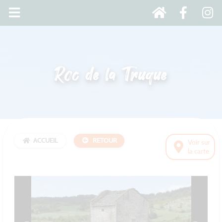
Roc de la Truque
ACCUEIL
RETOUR
Voir sur
la carte