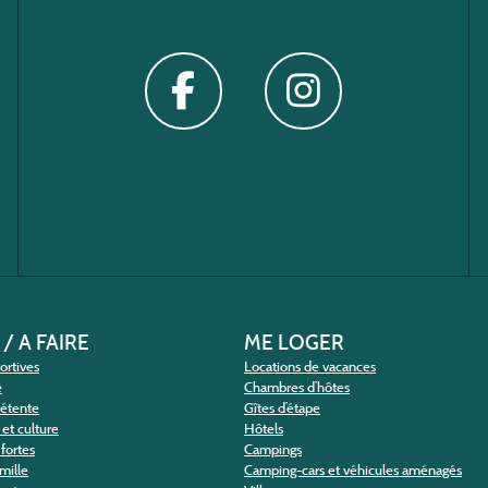
 / A FAIRE
ME LOGER
portives
Locations de vacances
e
Chambres d’hôtes
détente
Gîtes d’étape
et culture
Hôtels
fortes
Campings
amille
Camping-cars et véhicules aménagés