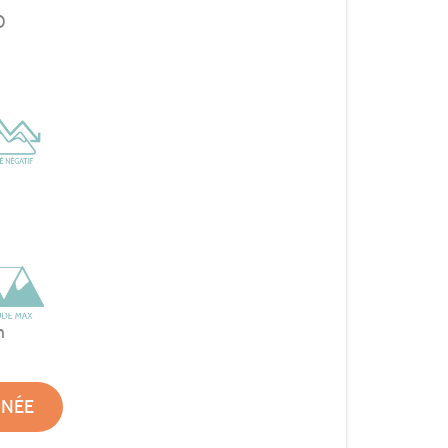
0
m
NNÉE