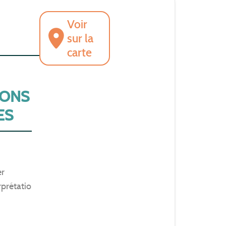
Voir
sur la
carte
IONS
ES
er
rprétation