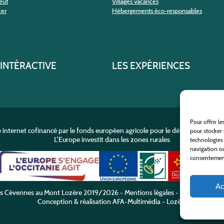
eut
Villages vacances
cer
Hébergements éco-responsables
 INTÉRACTIVE
LES EXPÉRIENCES
Pour offrir l
e internet cofinancé par le fonds européen agricole pour le développement r
pour stocker 
L'Europe investit dans les zones rurales
technologies
navigation ou
consentement 
Ac
es Cévennes au Mont Lozère
2019/2026 -
Mentions légales
-
Politique de co
Conception & réalisation
AFA-Multimédia
-
Lozère