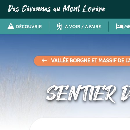
Des Cévennes au Mont Lozère
DÉCOUVRIR
A VOIR / A FAIRE
ME
VALLÉE BORGNE ET MASSIF DE L
SENTIER 