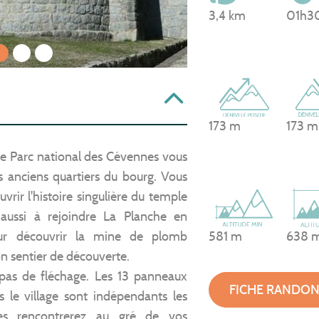
3,4 km
01h3
1
2
3
173 m
173 m
e Parc national des Cévennes vous
s anciens quartiers du bourg. Vous
rir l'histoire singulière du temple
 aussi à rejoindre La Planche en
our découvrir la mine de plomb
581 m
638 
on sentier de découverte.
, pas de fléchage. Les 13 panneaux
FICHE RANDO
ns le village sont indépendants les
es rencontrerez au gré de vos