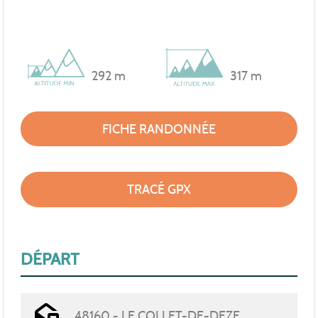
292 m
317 m
FICHE RANDONNÉE
TRACÉ GPX
DÉPART
48160 - LE COLLET-DE-DEZE