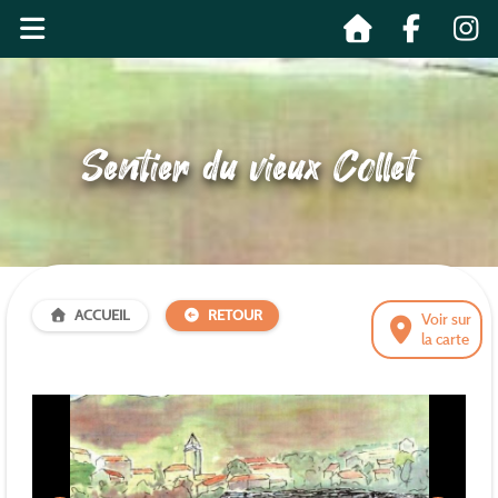
Sentier du vieux Collet
ACCUEIL
RETOUR
Voir sur
la carte