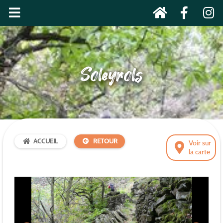
Soleyrols
ACCUEIL
RETOUR
Voir sur
la carte