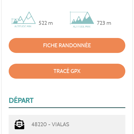
522 m
723 m
FICHE RANDONNÉE
TRACÉ GPX
DÉPART
48220 - VIALAS