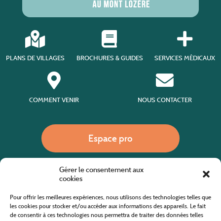
PLANS DE VILLAGES
BROCHURES & GUIDES
SERVICES MÉDICAUX
COMMENT VENIR
NOUS CONTACTER
Espace pro
Gérer le consentement aux
Nous appeler
cookies
Pour offrir les meilleures expériences, nous utilisons des technologies telles que
les cookies pour stocker et/ou accéder aux informations des appareils. Le fait
de consentir à ces technologies nous permettra de traiter des données telles
Site internet cofinancé par le fonds européen agricole pour le développement rural