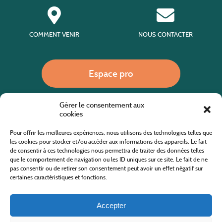
COMMENT VENIR
NOUS CONTACTER
Espace pro
Gérer le consentement aux
Nous appeler
cookies
Pour offrir les meilleures expériences, nous utilisons des technologies telles que
les cookies pour stocker et/ou accéder aux informations des appareils. Le fait
de consentir à ces technologies nous permettra de traiter des données telles
Site internet cofinancé par le fonds européen agricole pour le développement rural
L'Europe investit dans les zones rurales
que le comportement de navigation ou les ID uniques sur ce site. Le fait de ne
pas consentir ou de retirer son consentement peut avoir un effet négatif sur
certaines caractéristiques et fonctions.
Accepter