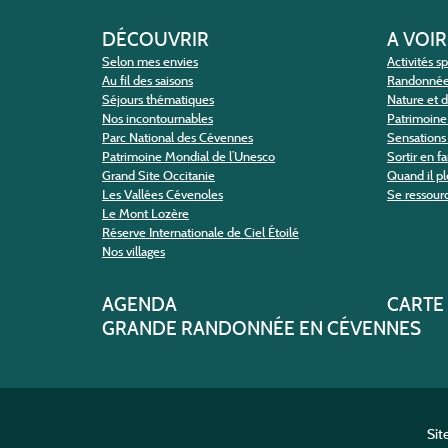
DÉCOUVRIR
A VOIR
Selon mes envies
Activités s
Au fil des saisons
Randonné
Séjours thématiques
Nature et 
Nos incontournables
Patrimoine 
Parc National des Cévennes
Sensations 
Patrimoine Mondial de l’Unesco
Sortir en f
Grand Site Occitanie
Quand il pl
Les Vallées Cévenoles
Se ressour
Le Mont Lozère
Réserve Internationale de Ciel Étoilé
Nos villages
AGENDA
CARTE
GRANDE RANDONNÉE EN CÉVENNES
Sit