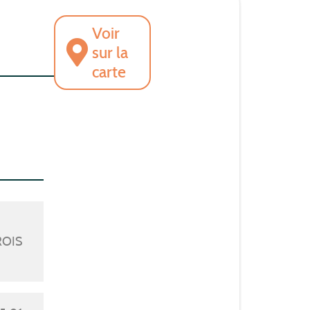
Voir
sur la
carte
ROIS