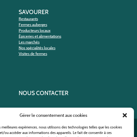
SAVOURER
Restaurants
Fermes auberges
Producteurs locaux
Épiceries et alimentations
Les marchés
Nos spécialités locales
Visites de fermes
NOUS CONTACTER
Gérer le consentement aux cookies
es meilleures expériences, nous utilisons des technologies telles que les cookies
ural
et/ou accéder aux informations des appareils. Le fait de consentir à ces