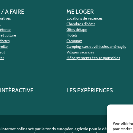
 / A FAIRE
ME LOGER
portives
Locations de vacances
e
Chambres d’hôtes
détente
Gîtes d’étape
et culture
Hôtels
fortes
Campings
amille
Camping-cars et véhicules aménagés
eut
Villages vacances
cer
Hébergements éco-responsables
 INTÉRACTIVE
LES EXPÉRIENCES
Pour offrir l
e internet cofinancé par le fonds européen agricole pour le développement r
pour stocker 