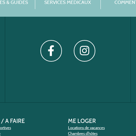
S & GUIDES
SERVICES MÉDICAUX
COMMENT
 / A FAIRE
ME LOGER
portives
Locations de vacances
e
Chambres d’hôtes