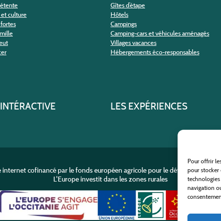
détente
Gîtes d’étape
et culture
Hôtels
fortes
Campings
amille
Camping-cars et véhicules aménagés
eut
Villages vacances
cer
Hébergements éco-responsables
 INTÉRACTIVE
LES EXPÉRIENCES
Pour offrir l
e internet cofinancé par le fonds européen agricole pour le développement r
pour stocker 
L'Europe investit dans les zones rurales
technologies
navigation ou
consentement 