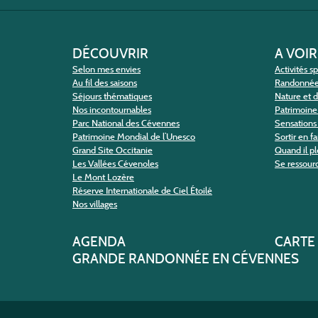
DÉCOUVRIR
A VOIR
Selon mes envies
Activités s
Au fil des saisons
Randonné
Séjours thématiques
Nature et 
Nos incontournables
Patrimoine 
Parc National des Cévennes
Sensations 
Patrimoine Mondial de l’Unesco
Sortir en f
Grand Site Occitanie
Quand il pl
Les Vallées Cévenoles
Se ressour
Le Mont Lozère
Réserve Internationale de Ciel Étoilé
Nos villages
AGENDA
CARTE
GRANDE RANDONNÉE EN CÉVENNES