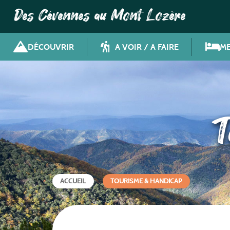
Des Cévennes au Mont Lozère
DÉCOUVRIR
A VOIR / A FAIRE
ME
T
ACCUEIL
TOURISME & HANDICAP