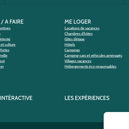
 / A FAIRE
ME LOGER
portives
Locations de vacances
e
Chambres d’hôtes
détente
Gîtes d’étape
et culture
Hôtels
fortes
Campings
amille
Camping-cars et véhicules aménagés
eut
Villages vacances
cer
Hébergements éco-responsables
 INTÉRACTIVE
LES EXPÉRIENCES