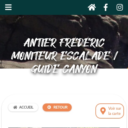
ANTIER FRÉDÉRIC
MONITEUR ESCALADE /
GUIDE CANYON
ACCUEIL
RETOUR
Voir sur
la carte