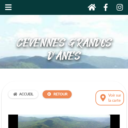
CÉVENNES G’RANDOS
D’ÂNES
ACCUEIL
RETOUR
Voir sur
la carte