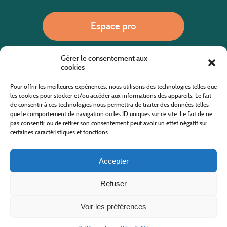
Espace pro
Gérer le consentement aux
Nous appeler
cookies
Pour offrir les meilleures expériences, nous utilisons des technologies telles que
les cookies pour stocker et/ou accéder aux informations des appareils. Le fait
de consentir à ces technologies nous permettra de traiter des données telles
Site internet cofinancé par le fonds européen agricole pour le développement rural
L'Europe investit dans les zones rurales
que le comportement de navigation ou les ID uniques sur ce site. Le fait de ne
pas consentir ou de retirer son consentement peut avoir un effet négatif sur
certaines caractéristiques et fonctions.
Accepter
Refuser
Tous droits réservés
Office de Tourisme des Cévennes au Mont Lozère
2019/2026 -
Mentions légales
-
Politique de confidentialité
-
Plan du site
-
Nous contacter
Conception & réalisation
AFA-Multimédia
-
Lozère
Voir les préférences