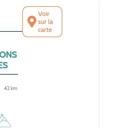
Voir
sur la
carte
IONS
ES
42 km