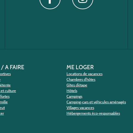
 / A FAIRE
ME LOGER
portives
Locations de vacances
e
Chambres d’hôtes
détente
Gîtes d’étape
et culture
Hôtels
fortes
Campings
amille
Camping-cars et véhicules aménagés
eut
Villages vacances
cer
Hébergements éco-responsables