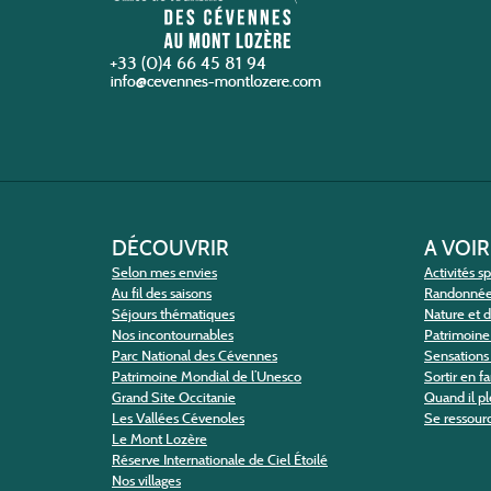
+33 (0)4 66 45 81 94
DÉCOUVRIR
A VOIR
Selon mes envies
Activités s
Au fil des saisons
Randonné
Séjours thématiques
Nature et 
Nos incontournables
Patrimoine 
Parc National des Cévennes
Sensations 
Patrimoine Mondial de l’Unesco
Sortir en f
Grand Site Occitanie
Quand il pl
Les Vallées Cévenoles
Se ressour
Le Mont Lozère
Réserve Internationale de Ciel Étoilé
Nos villages