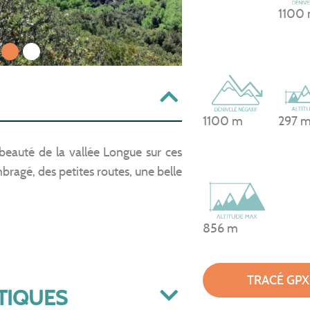
1100
1
2
1100 m
297 
beauté de la vallée Longue sur ces
ragé, des petites routes, une belle
856 m
TRACÉ GPX
TIQUES