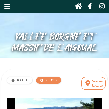
VALLÉE BORGNE ET
MASSIF DE L’AIGOUAL
ACCUEIL
RETOUR
Voir sur
la carte