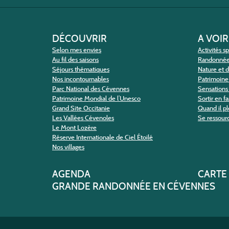
DÉCOUVRIR
A VOIR
Selon mes envies
Activités s
Au fil des saisons
Randonné
Séjours thématiques
Nature et 
Nos incontournables
Patrimoine 
Parc National des Cévennes
Sensations 
Patrimoine Mondial de l’Unesco
Sortir en f
Grand Site Occitanie
Quand il pl
Les Vallées Cévenoles
Se ressour
Le Mont Lozère
Réserve Internationale de Ciel Étoilé
Nos villages
AGENDA
CARTE
GRANDE RANDONNÉE EN CÉVENNES