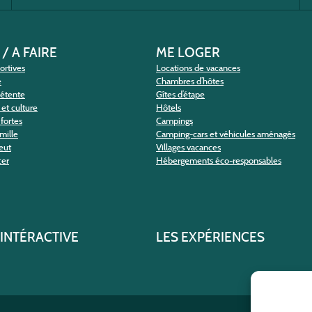
 / A FAIRE
ME LOGER
portives
Locations de vacances
e
Chambres d’hôtes
détente
Gîtes d’étape
et culture
Hôtels
fortes
Campings
amille
Camping-cars et véhicules aménagés
eut
Villages vacances
cer
Hébergements éco-responsables
 INTÉRACTIVE
LES EXPÉRIENCES