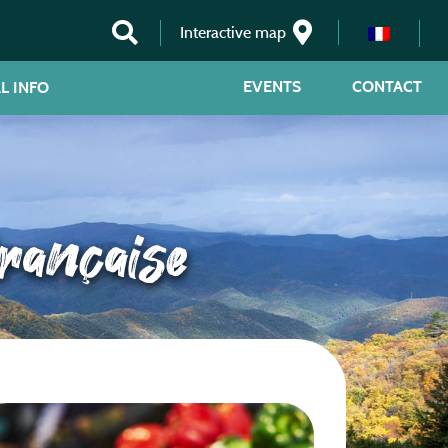
Interactive map
EVENTS
CONTACT
L INFO
française