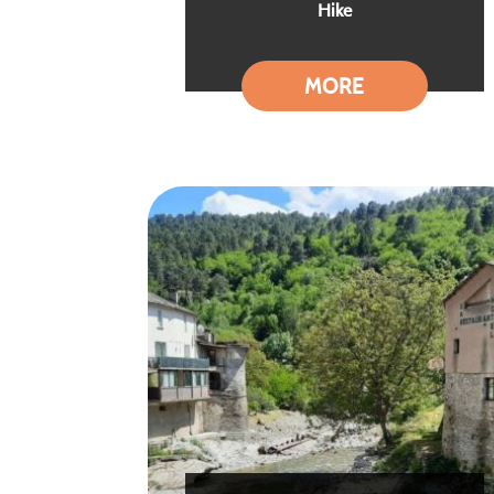
Hike
MORE