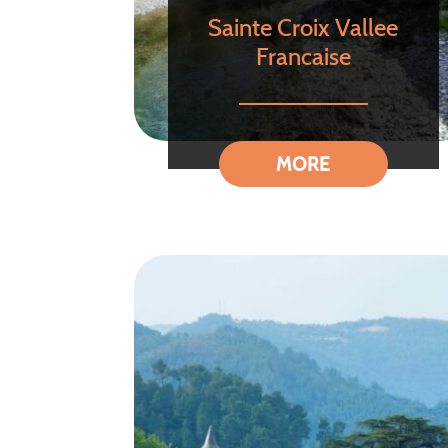
Sainte Croix Vallee
Francaise
MORE