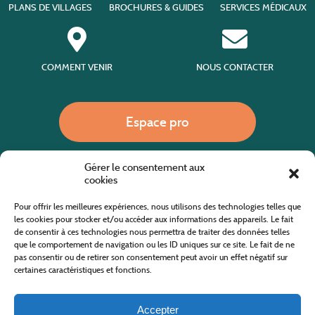
PLANS DE VILLAGES
BROCHURES & GUIDES
SERVICES MÉDICAUX
COMMENT VENIR
NOUS CONTACTER
Espace pro
Gérer le consentement aux
Nous appeler
cookies
Pour offrir les meilleures expériences, nous utilisons des technologies telles que
les cookies pour stocker et/ou accéder aux informations des appareils. Le fait
de consentir à ces technologies nous permettra de traiter des données telles
Site internet cofinancé par le fonds européen agricole pour le développement rural
L'Europe investit dans les zones rurales
que le comportement de navigation ou les ID uniques sur ce site. Le fait de ne
pas consentir ou de retirer son consentement peut avoir un effet négatif sur
certaines caractéristiques et fonctions.
Accepter