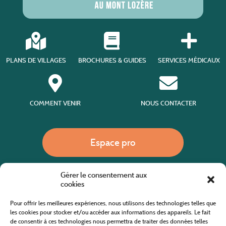
PLANS DE VILLAGES
BROCHURES & GUIDES
SERVICES MÉDICAUX
COMMENT VENIR
NOUS CONTACTER
Espace pro
Gérer le consentement aux
Nous appeler
cookies
Pour offrir les meilleures expériences, nous utilisons des technologies telles que
les cookies pour stocker et/ou accéder aux informations des appareils. Le fait
de consentir à ces technologies nous permettra de traiter des données telles
Site internet cofinancé par le fonds européen agricole pour le développement rural