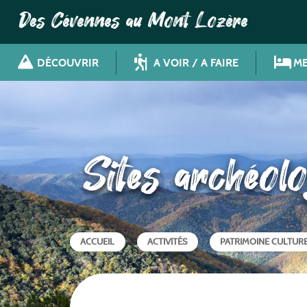
Des Cévennes au Mont Lozère
DÉCOUVRIR
A VOIR / A FAIRE
ME
Sites archéolo
ACCUEIL
ACTIVITÉS
PATRIMOINE CULTUR