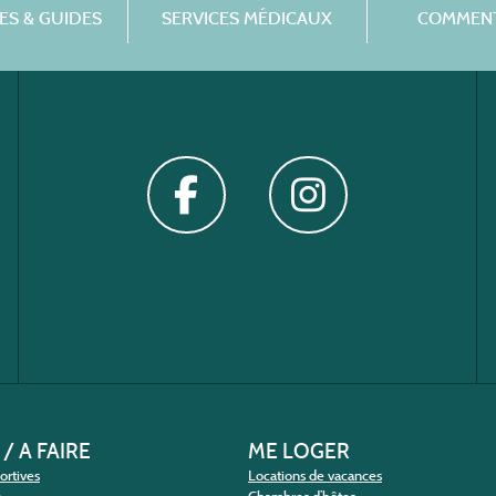
S & GUIDES
SERVICES MÉDICAUX
COMMENT
 / A FAIRE
ME LOGER
portives
Locations de vacances