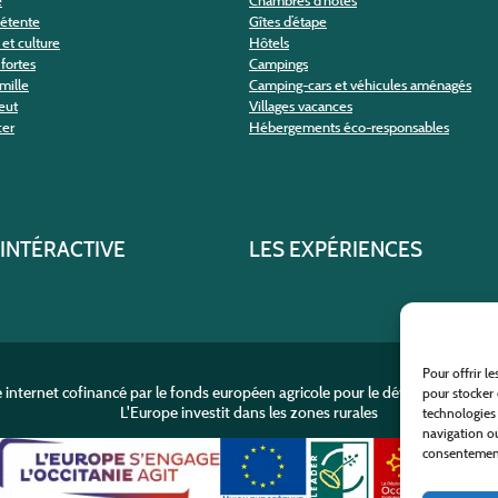
e
Chambres d’hôtes
détente
Gîtes d’étape
et culture
Hôtels
fortes
Campings
amille
Camping-cars et véhicules aménagés
eut
Villages vacances
cer
Hébergements éco-responsables
 INTÉRACTIVE
LES EXPÉRIENCES
Pour offrir l
e internet cofinancé par le fonds européen agricole pour le développement r
pour stocker 
L'Europe investit dans les zones rurales
technologies
navigation ou
consentement 