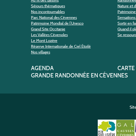
Au fil des saisons
Randonné
Séjours thématiques
Nature et 
Nos incontournables
Patrimoine 
Parc National des Cévennes
Sensations 
Patrimoine Mondial de l’Unesco
Sortir en f
Grand Site Occitanie
Quand il pl
Les Vallées Cévenoles
Se ressour
Le Mont Lozère
Réserve Internationale de Ciel Étoilé
Nos villages
AGENDA
CARTE
GRANDE RANDONNÉE EN CÉVENNES
Sit