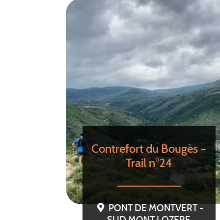
Contrefort du Bougès –
Trail n°24
PONT DE MONTVERT -
SUD MONT LOZERE