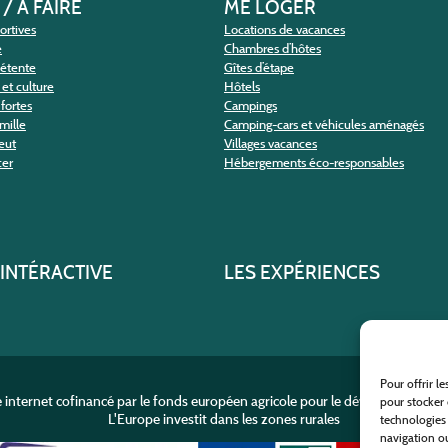
 / A FAIRE
ME LOGER
portives
Locations de vacances
e
Chambres d’hôtes
détente
Gîtes d’étape
et culture
Hôtels
fortes
Campings
amille
Camping-cars et véhicules aménagés
eut
Villages vacances
cer
Hébergements éco-responsables
 INTÉRACTIVE
LES EXPÉRIENCES
Pour offrir l
e internet cofinancé par le fonds européen agricole pour le développement r
pour stocker 
L'Europe investit dans les zones rurales
technologies
navigation ou