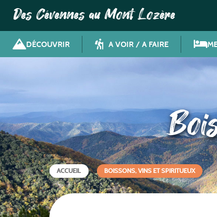
Des Cévennes au Mont Lozère
DÉCOUVRIR
A VOIR / A FAIRE
ME
Bois
ACCUEIL
BOISSONS, VINS ET SPIRITUEUX