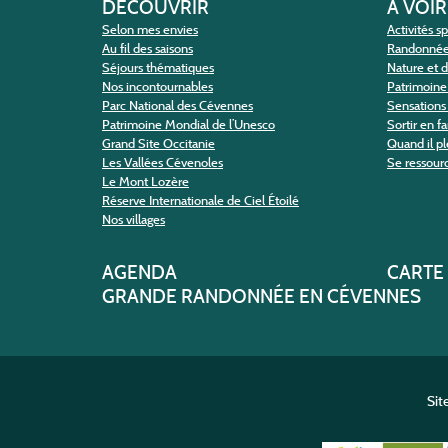
DÉCOUVRIR
A VOIR
Selon mes envies
Activités s
Au fil des saisons
Randonné
Séjours thématiques
Nature et 
Nos incontournables
Patrimoine 
Parc National des Cévennes
Sensations 
Patrimoine Mondial de l’Unesco
Sortir en f
Grand Site Occitanie
Quand il pl
Les Vallées Cévenoles
Se ressour
Le Mont Lozère
Réserve Internationale de Ciel Étoilé
Nos villages
AGENDA
CARTE
GRANDE RANDONNÉE EN CÉVENNES
Sit