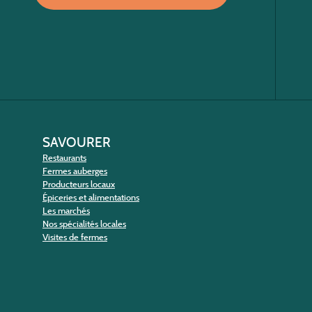
SAVOURER
Restaurants
Fermes auberges
Producteurs locaux
Épiceries et alimentations
Les marchés
Nos spécialités locales
Visites de fermes