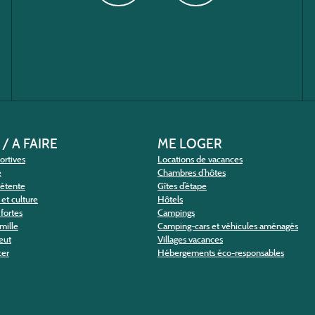
 / A FAIRE
ME LOGER
portives
Locations de vacances
e
Chambres d’hôtes
détente
Gîtes d’étape
et culture
Hôtels
fortes
Campings
amille
Camping-cars et véhicules aménagés
eut
Villages vacances
cer
Hébergements éco-responsables