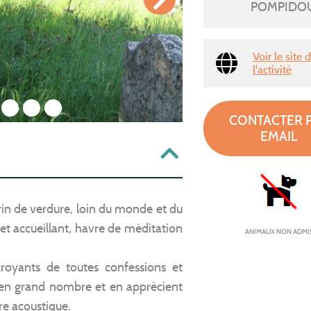
POMPIDO
Voir le site 
l'activité
2
3
4
CONTACTER 
EMAIL
rin de verdure, loin du monde et du
e et accueillant, havre de méditation
ANIMAUX NON ADMI
croyants de toutes confessions et
 en grand nombre et en apprécient
ire acoustique.