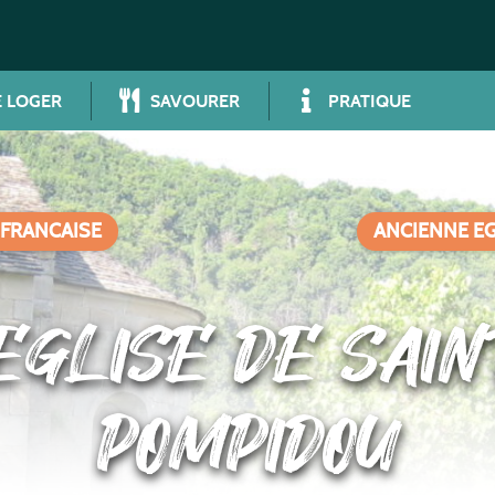
 LOGER
SAVOURER
PRATIQUE
 FRANCAISE
ANCIENNE E
EGLISE DE SAIN
POMPIDOU