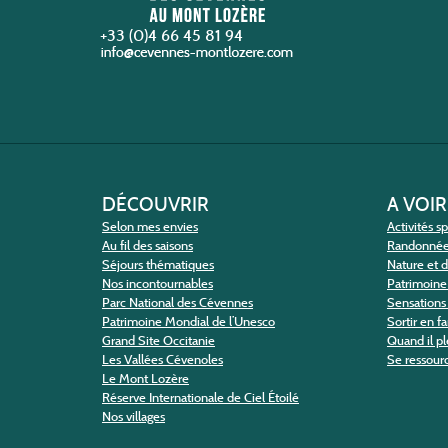
+33 (0)4 66 45 81 94
DÉCOUVRIR
A VOIR
Selon mes envies
Activités s
Au fil des saisons
Randonné
Séjours thématiques
Nature et 
Nos incontournables
Patrimoine 
Parc National des Cévennes
Sensations 
Patrimoine Mondial de l’Unesco
Sortir en f
Grand Site Occitanie
Quand il pl
Les Vallées Cévenoles
Se ressour
Le Mont Lozère
Réserve Internationale de Ciel Étoilé
Nos villages