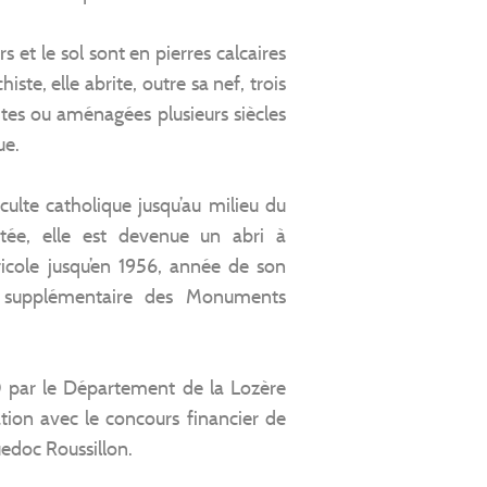
 et le sol sont en pierres calcaires
histe, elle abrite, outre sa nef, trois
ites ou aménagées plusieurs siècles
ue.
 culte catholique jusqu’au milieu du
ctée, elle est devenue un abri à
ricole jusqu’en 1956, année de son
ire supplémentaire des Monuments
0 par le Département de la Lozère
ation avec le concours financier de
uedoc Roussillon.