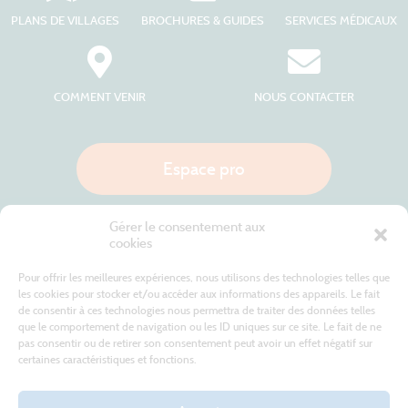
PLANS DE VILLAGES
BROCHURES & GUIDES
SERVICES MÉDICAUX
COMMENT VENIR
NOUS CONTACTER
Espace pro
Gérer le consentement aux
Nous appeler
cookies
Pour offrir les meilleures expériences, nous utilisons des technologies telles que
les cookies pour stocker et/ou accéder aux informations des appareils. Le fait
de consentir à ces technologies nous permettra de traiter des données telles
Site internet cofinancé par le fonds européen agricole pour le développement rural
L'Europe investit dans les zones rurales
que le comportement de navigation ou les ID uniques sur ce site. Le fait de ne
pas consentir ou de retirer son consentement peut avoir un effet négatif sur
certaines caractéristiques et fonctions.