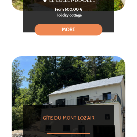
LE COLLET-DE-DEZE
From 600,00 €
Holiday cottage
MORE
GÎTE DU MONT LOZ’AIR