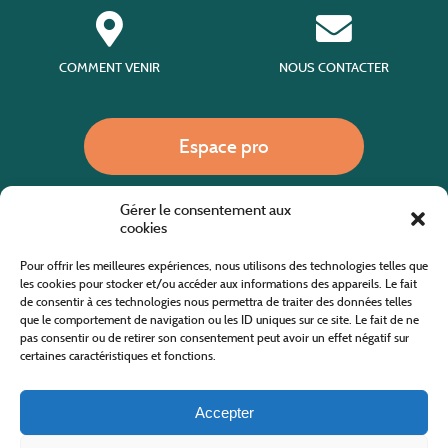
COMMENT VENIR
NOUS CONTACTER
Espace pro
Gérer le consentement aux
Nous appeler
cookies
Pour offrir les meilleures expériences, nous utilisons des technologies telles que
les cookies pour stocker et/ou accéder aux informations des appareils. Le fait
de consentir à ces technologies nous permettra de traiter des données telles
Site internet cofinancé par le fonds européen agricole pour le développement rural
L'Europe investit dans les zones rurales
que le comportement de navigation ou les ID uniques sur ce site. Le fait de ne
pas consentir ou de retirer son consentement peut avoir un effet négatif sur
certaines caractéristiques et fonctions.
Accepter