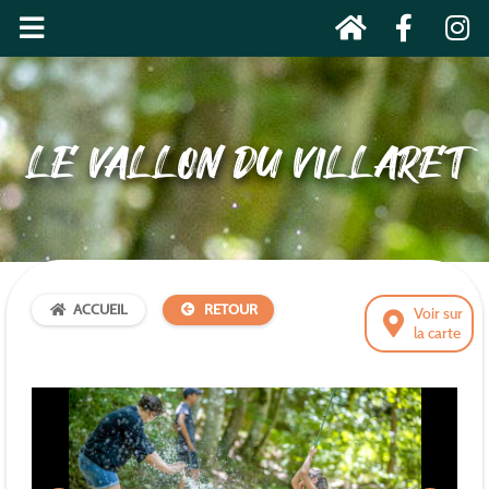
LE VALLON DU VILLARET
ACCUEIL
RETOUR
Voir sur
la carte