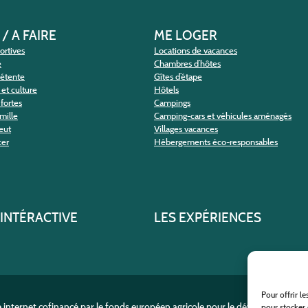
 / A FAIRE
ME LOGER
portives
Locations de vacances
e
Chambres d’hôtes
détente
Gîtes d’étape
et culture
Hôtels
fortes
Campings
amille
Camping-cars et véhicules aménagés
eut
Villages vacances
cer
Hébergements éco-responsables
 INTÉRACTIVE
LES EXPÉRIENCES
Pour offrir l
e internet cofinancé par le fonds européen agricole pour le développement r
pour stocker 