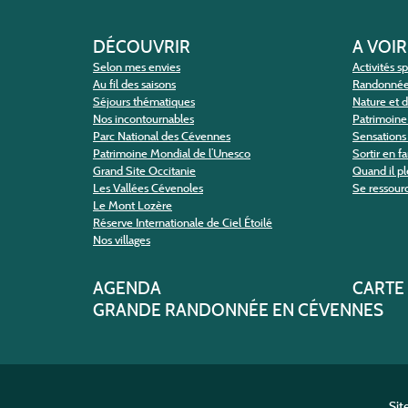
DÉCOUVRIR
A VOIR
Selon mes envies
Activités s
Au fil des saisons
Randonné
Séjours thématiques
Nature et 
Nos incontournables
Patrimoine 
Parc National des Cévennes
Sensations 
Patrimoine Mondial de l’Unesco
Sortir en f
Grand Site Occitanie
Quand il pl
Les Vallées Cévenoles
Se ressour
Le Mont Lozère
Réserve Internationale de Ciel Étoilé
Nos villages
AGENDA
CARTE
GRANDE RANDONNÉE EN CÉVENNES
Sit