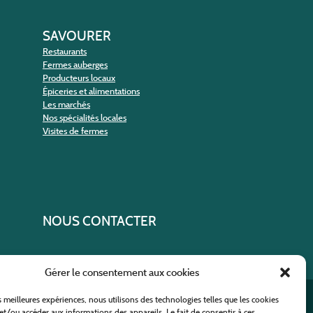
SAVOURER
Restaurants
Fermes auberges
Producteurs locaux
Épiceries et alimentations
Les marchés
Nos spécialités locales
Visites de fermes
NOUS CONTACTER
Gérer le consentement aux cookies
es meilleures expériences, nous utilisons des technologies telles que les cookies
ural
et/ou accéder aux informations des appareils. Le fait de consentir à ces