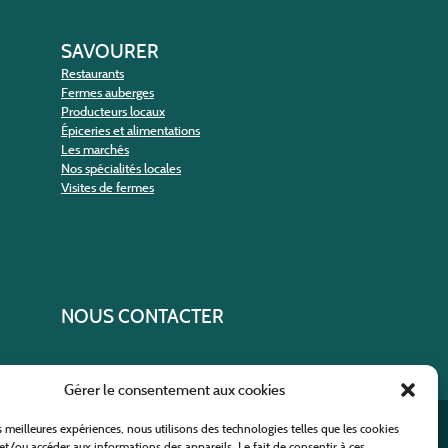
SAVOURER
Restaurants
Fermes auberges
Producteurs locaux
Épiceries et alimentations
Les marchés
Nos spécialités locales
Visites de fermes
NOUS CONTACTER
Gérer le consentement aux cookies
es meilleures expériences, nous utilisons des technologies telles que les cookies
ural
et/ou accéder aux informations des appareils. Le fait de consentir à ces