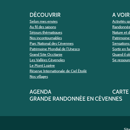
DÉCOUVRIR
A VOIR
Selon mes envies
Activités s
Au fil des saisons
Randonné
Séjours thématiques
Nature et 
Nos incontournables
Patrimoine 
Parc National des Cévennes
Sensations 
Patrimoine Mondial de l’Unesco
Sortir en f
Grand Site Occitanie
Quand il pl
Les Vallées Cévenoles
Se ressour
Le Mont Lozère
Réserve Internationale de Ciel Étoilé
Nos villages
AGENDA
CARTE
GRANDE RANDONNÉE EN CÉVENNES
Sit