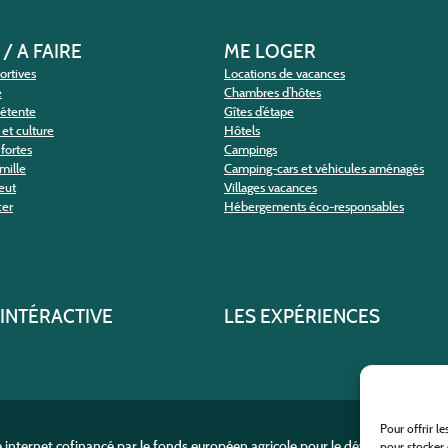
 / A FAIRE
ME LOGER
portives
Locations de vacances
e
Chambres d’hôtes
détente
Gîtes d’étape
et culture
Hôtels
fortes
Campings
amille
Camping-cars et véhicules aménagés
eut
Villages vacances
cer
Hébergements éco-responsables
 INTÉRACTIVE
LES EXPÉRIENCES
Pour offrir l
e internet cofinancé par le fonds européen agricole pour le développement r
pour stocker 