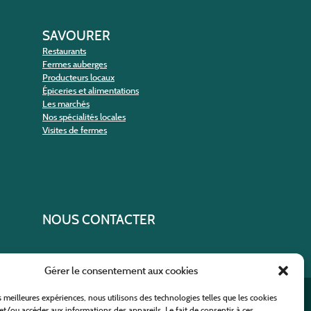
SAVOURER
Restaurants
Fermes auberges
Producteurs locaux
Épiceries et alimentations
Les marchés
Nos spécialités locales
Visites de fermes
NOUS CONTACTER
Gérer le consentement aux cookies
es meilleures expériences, nous utilisons des technologies telles que les cookies
ural
et/ou accéder aux informations des appareils. Le fait de consentir à ces