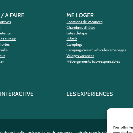
 / A FAIRE
ME LOGER
portives
Locations de vacances
e
Chambres d’hôtes
détente
Gîtes d’étape
et culture
Hôtels
fortes
Campings
amille
Camping-cars et véhicules aménagés
eut
Villages vacances
cer
Hébergements éco-responsables
 INTÉRACTIVE
LES EXPÉRIENCES
Pour offrir l
e internet cofinancé par le fonds européen agricole pour le développement r
pour stocker 