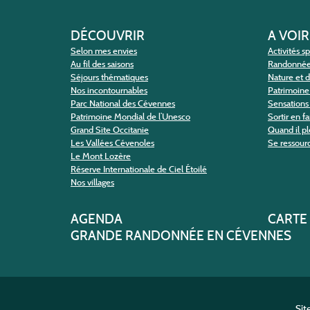
DÉCOUVRIR
A VOIR
Selon mes envies
Activités s
Au fil des saisons
Randonné
Séjours thématiques
Nature et 
Nos incontournables
Patrimoine 
Parc National des Cévennes
Sensations 
Patrimoine Mondial de l’Unesco
Sortir en f
Grand Site Occitanie
Quand il pl
Les Vallées Cévenoles
Se ressour
Le Mont Lozère
Réserve Internationale de Ciel Étoilé
Nos villages
AGENDA
CARTE
GRANDE RANDONNÉE EN CÉVENNES
Sit