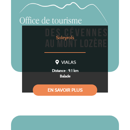
Soleyrols
VIALAS
Distance : 9.1 km
Balade
EN SAVOIR PLUS