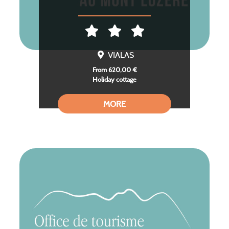
VIALAS
From 620,00 €
Holiday cottage
MORE